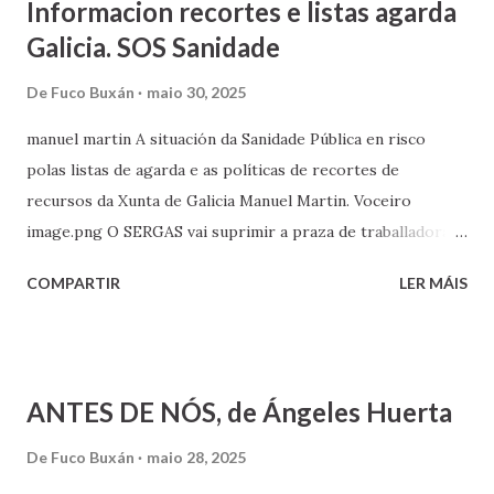
Informacion recortes e listas agarda
charade/ El 21 de mayo de 2025, fue el último día para que
Galicia. SOS Sanidade
el estado español presentara una cartografía, previo paso a
una planificación, y no lo ha hecho. Gracias a los que ya os
De
Fuco Buxán
maio 30, 2025
habéis adherido, seguimos difundiendo y recogiendo
manuel martin A situación da Sanidade Pública en risco
adhesiones a la campaña ¡IPSO FACTO! aquí:
polas listas de agarda e as políticas de recortes de
https://docs.google.com/document/d/1VFiQ9jpiPNxoYnO
recursos da Xunta de Galicia Manuel Martin. Voceiro
bc5UCdXGgV2D8pq6Uay7qHsemzCA/edit?pli=1&tab=t.0
image.png O SERGAS vai suprimir a praza de traballadora
social da Unidade de Saúde Mental de Tui. As plataformas
COMPARTIR
LER MÁIS
en defensa da sanidade pública fai un chamamento á
solidariedade e mobilización da cidadanía para reclamar que
non se suprima a praza de traballo social da Unidade de
Saúde Mental de Tui. A Plataforma vai levar unha iniciativa
ANTES DE NÓS, de Ángeles Huerta
ós plenos dos Concellos afectados para solicitar o apoio
Galicia, á cabeza dos territorios nos que as listas de espera
De
Fuco Buxán
maio 28, 2025
impediron o acceso á atención sanitaria. Galicia é a segunda