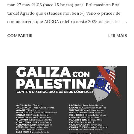
mar, 27 may, 21:06 (hace 15 horas) para Eolicaasinon Boa
tarde! Agardo que esteades moi ben :-) Teño o pracer de
comunicarvos que ADEGA celebra neste 2025 os seus 50
anos de loita e compromiso coa defensa da terra e do
COMPARTIR
LER MÁIS
medio ambiente galego. Para conmemorar esta data,
organizamos un gran festival o sábado, 7 de xuño no Pazo
de Feiras e Congresos de Lugo. Sería un pracer para nós
que nos acompañasen aquelas entidades e colectivos coas
que partillamos causa e coas que agardamos que sigamos
sumando por moitos máis anos na defensa da terra e do
medio ambiente galego! A xornada combinará unha ampla
feira de produtos agro , ecolóxicos, de artesanía e de
colectivos, xunto con mesas redondas, xogos tradicionais,
proxección documental, encontro solar e concertos ata a
madrugada , entre eles, de Loita Amada, Filophóbicas ou
Catro nun zoco. ADEGA quere así compartir este