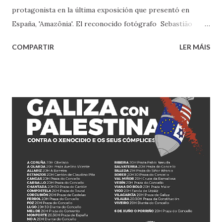
protagonista en la última exposición que presentó en
España, 'Amazônia'. El reconocido fotógrafo Sebastião
Salgado , de 81 años, ha fallecido este viernes, según ha
COMPARTIR
LER MÁIS
informado la Academia de Bellas Artes francesa. "El
secretario perpetuo Laurent Petitgirard y los miembros y
corresponsales de la Academia de Bellas Artes, lamentan
profundamente el fallecimiento , el viernes 23 de mayo a la
edad de 81 años, de su compañero fotógrafo Sebastião
Salgado (1944-2025)", ha indicado la entidad. El fotógrafo
dedicó parte de su trayectoria profesional a retratar en
blanco y negro conflictos sociales y la selva amazónica,
protagonista en la última exposición que presentó en
España, Amazônia . En 2024, en Barcelona, Salgado
presentó la muestra que antes había parado en Madrid e
hizo un llamamiento a proteger la Amazonia, que definió
como "el paraíso en la tie...