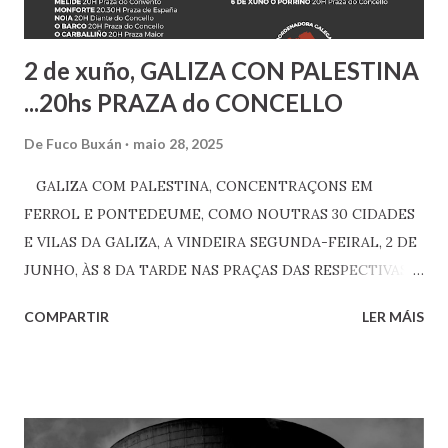
aniversario con toda a cidadanía e ce...
2 de xuño, GALIZA CON PALESTINA
...20hs PRAZA do CONCELLO
De
Fuco Buxán
maio 28, 2025
GALIZA COM PALESTINA, CONCENTRAÇONS EM
FERROL E PONTEDEUME, COMO NOUTRAS 30 CIDADES
E VILAS DA GALIZA, A VINDEIRA SEGUNDA-FEIRAL, 2 DE
JUNHO, ÀS 8 DA TARDE NAS PRAÇAS DAS RESPECTIVAS
"CASA DO CONCELHO". Continúa o xenocidio sen que
COMPARTIR
LER MÁIS
Israel e os seus cómplices enfrenten ningún tipo de
consecuencia. Contra esta impunidade, máis de 30
localidades xa confirmadas voltarán ás rúas da Galiza en
apoio á #Palestina #GalizaConPalestina
#PalestinaVencerá --- O 15 DE JUNHO, "MARCHA