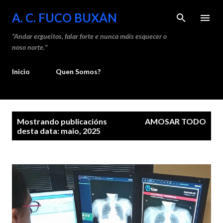
Saltar ao contido principal
A. C. FUCO BUXÁN
“Andar ergueitos, falar forte e nunca máis esquecer o
noso norte."
Inicio
Quen Somos?
P
Mostrando publicacións
AMOSAR TODO
u
desta data: maio, 2025
b
l
i
c
a
c