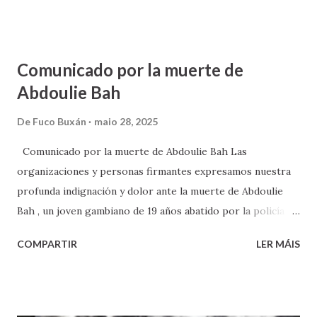
Comunicado por la muerte de
Abdoulie Bah
De
Fuco Buxán
maio 28, 2025
Comunicado por la muerte de Abdoulie Bah Las
organizaciones y personas firmantes expresamos nuestra
profunda indignación y dolor ante la muerte de Abdoulie
Bah , un joven gambiano de 19 años abatido por la policía en
el aeropuerto de Gran Canaria el pasado 17 de mayo. Según
COMPARTIR
LER MÁIS
el Tribunal Superior de Justicia de Canarias, su cuerpo
presentaba múltiples impactos de bala, incluso en el cuello.
Las imágenes difundidas muestran a varios agentes
persiguiéndolo, lo que despierta serias dudas sobre la