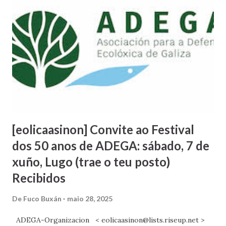
estudantes desenvolver a súaa formación no campus da UIE
e nos centros de HM Hospitales https://uie.edu/la-uie-y-
hm- hospitales-pondran-en-marcha- el-grado-de-
enfermeria-y- progresivamente-nuevos- estudios-
superiores-en- ciencias-de-la-salud-en- galicia/ O
SERGAS persigue ao persoal que loita contra do deterioro
e desmantelamento do Hospital de Burela , Segundo
comenta a coordinadora da Plataforma Sanitaria “esta
deriva rep...
[eolicaasinon] Convite ao Festival
dos 50 anos de ADEGA: sábado, 7 de
xuño, Lugo (trae o teu posto)
Recibidos
De
Fuco Buxán
maio 28, 2025
ADEGA-Organizacion < eolicaasinon@lists.riseup.net >