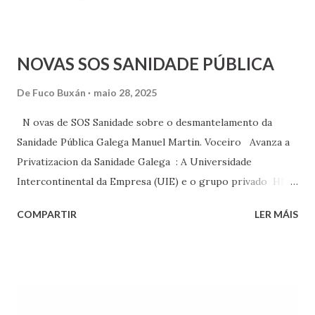
239 en 47 cines) y A ESMORGA (Vía Láctea, 495 en 18 cines).
Estos datos, unidos a una reac...
NOVAS SOS SANIDADE PÚBLICA
De
Fuco Buxán
maio 28, 2025
N ovas de SOS Sanidade sobre o desmantelamento da
Sanidade Pública Galega Manuel Martin. Voceiro Avanza a
Privatizacion da Sanidade Galega : A Universidade
Intercontinental da Empresa (UIE) e o grupo privado HM
Hospitales impulsarán un programa universitario na área
COMPARTIR
LER MÁIS
de Ciencias da Saude Salud en Galicia co obxectivo de que
os hospitais sexan os protagonistas do aprendizaxe dos
futuros profesionais. O presidente de HM Hospitales e o
rétor da Universidad Intercontinental da Empresa, ,
firmaron un convenio de colaboración que permitirá aos