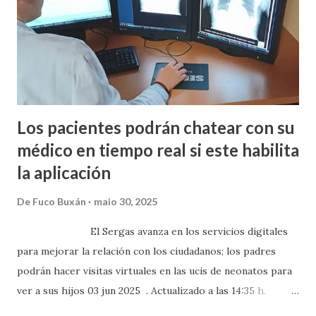
i
ó
n
s
Los pacientes podrán chatear con su
médico en tiempo real si este habilita
la aplicación
De
Fuco Buxán
maio 30, 2025
El Sergas avanza en los servicios digitales
para mejorar la relación con los ciudadanos; los padres
podrán hacer visitas virtuales en las ucis de neonatos para
ver a sus hijos 03 jun 2025 . Actualizado a las 14:35 h.
Comentar · 29 El Sergas sigue avanzando en los servicios