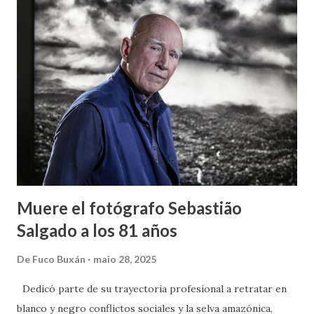
proporcionalidad y legalidad de la intervención policial, así
como sobre el respeto al derecho fundamental a la vida.
Exigimos información urgente, clara y transparente , así
como una investigación independiente que garantice
verdad, justicia y reparación. No podemos aceptar más
impunidad. La muerte de Abdoulie no puede ser tratada
como un hecho aislado. Es el reflejo de un racismo
institucional, estructural y sistémico que expone,
criminaliza y abandona a la juventud negra y africana en Ca...
Muere el fotógrafo Sebastião
Salgado a los 81 años
De
Fuco Buxán
maio 28, 2025
Dedicó parte de su trayectoria profesional a retratar en
blanco y negro conflictos sociales y la selva amazónica,