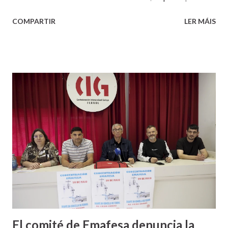
Vilarrube e Esteiro, os lugares ou aldeas do Puntal e Porto
COMPARTIR
LER MÁIS
do Cabo- É unha foto tirada por meu pai en xullo de 1952,
un par de meses despois do nacemento de meu irmá Santi.
Nesa altura, nosa mai acababa de trasladarse de Matamá, no
concello ourensán de Laza, para a escola de Porto do Cabo,
onde, tendo en conta a dificultade dos desprazamentos e
outras circunstancias, había que residir, non quedaba outra,
nunhas condicións de nulas comodidades. Mais, como tanta
outra xente, aínda en peores situacións, saímos adiante e
ata aquí chegamos. Gusto moito desa fotografía, nesa
ponte que, despois da construción dunha nova, acabou por
afundir. Ao final da ponte, viaxando desde Ferrol, hai un
cruce á dereita que leva a Cerdido -o territorio do...
El comité de Emafesa denuncia la