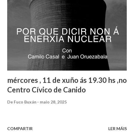
INTERNACIONAL A GAZA" Marcharemos a pé (47 km)
desde Al-Arish ate Rafah ● Abertura imediata e permanente
da passagem de Rafah. ● Entrega segura de ajuda
humanitária coa autonomia da ONU e das organizaçons
humanitárias. ● Retirada completa das forças israelianas da
Palestina. ● Reconstruçom de Gaza com supervisom
internacional. ● Fim da ocupaçom ilegal na Palestina.
mércores , 11 de xuño ás 19.30 hs ,no
Centro Cívico de Canido
De
Fuco Buxán
maio 28, 2025
COMPARTIR
LER MÁIS