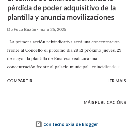
pérdida de poder adquisitivo de la
plantilla y anuncia movilizaciones
De
Fuco Buxán
maio 25, 2025
La primera acción reivindicativa será una concentración
frente al Concello el próximo día 28 El próximo jueves, 29
de mayo, la plantilla de Emafesa realizará una
concentración frente al palacio municipal , coincidiendo con
el pleno ordinario, para denunciar la situación de este
COMPARTIR
LER MÁIS
colectivo. Así lo anunció ayer el presidente del comité de
empresa, José María Mata, durante una rueda de prensa
celebrada en la sede ferrolana del sindicato CIG. En este
MÁIS PUBLICACIÓNS
sentido, Mata Pardo lamentó que los trabajadores estén
sufriendo un “empobrecemento salarial” , dado que los
Con tecnoloxía de Blogger
incrementos pactados en el actual convenio no