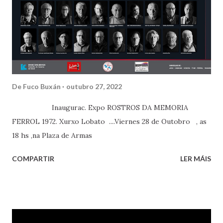
i
ó
n
s
De
Fuco Buxán
outubro 27, 2022
Inaugurac. Expo ROSTROS DA MEMORIA
FERROL 1972. Xurxo Lobato ....Viernes 28 de Outobro , as
18 hs ,na Plaza de Armas
COMPARTIR
LER MÁIS