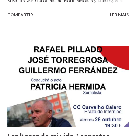
M.MORALEJO La oficina de Notificaciones y Embargos hace
una ejecución de desahucio al día de media. Ana Pardo, de
COMPARTIR
LER MÁIS
Provivienda: «Estamos al límite, hemos agotado todas las
viviendas disponibles» 23 oct 2022 . Actualizado a las 05:00
h. Comentar · 4 La moratoria para frenar los desahucios de
familias vulnerables con hijos menores ha empezado a
hacer efecto y se nota un descenso de casos en Vigo. En lo
que va de año han sido expulsadas 308