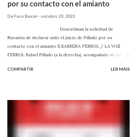
por su contacto con el amianto
De
Fuco Buxán
outubro 23, 2022
Desestiman la solicitud de
Navantia de declarar nulo el juicio de Pillado por su
contacto con el amianto E.BARRERA FERROL / LA VOZ
FERROL Rafael Pillado (a la derecha), acompañado se su
abogado y de Cristina Almeida, a la entrada en el Juzgado de
COMPARTIR
LER MÁIS
Ferrol el día de la celebración de la vista. JOSE PARDO La
justicia entiende que la vista, en la que no compareció el
abogado de la empresa naval por enfermedad, se celebró
con todas las garantías 21 oct 2022 . Actualizado a las 22:51
h. Comentar · 1 La Letrada de la Administración de Justicia
entiende que el juicio del histórico sindicalista y
extrabajador de la antigua Bazán, Rafael Pillado , por su
contacto del amianto se celebró con todas las garantías.