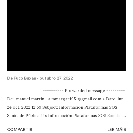
De
Fuco Buxán
outubro 27, 2022
---------- Forwarded message ---------
De: manuel martin < mmargar1951@gmail.com > Date: lun.,
24 oct. 2022 12:59 Subject: Informacion Plataformas SOS
Sanidade Pública To: Información Plataformas SOS Sanidade
Pública Saudos Manuel Martin Voceiro SOS Sanidade
COMPARTIR
LER MÁIS
Pública Plataforma da Mariña Os comites de empresa de