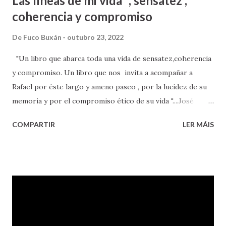
Las líneas de mi vida ", sensatez ,
coherencia y compromiso
De
Fuco Buxán
outubro 23, 2022
"Un libro que abarca toda una vida de sensatez,coherencia
y compromiso. Un libro que nos invita a acompañar a
Rafael por éste largo y ameno paseo , por la lucidez de su
memoria y por el compromiso ético de su vida "....José
Torregrosa " .. Tus escritos , Rafael,sus reflexiones como
COMPARTIR
LER MÁIS
luchador incansable, son hoy un vlaro testimonio de un
pueblo en marcha contra la dictadura , que dejó tantos
mártires en su largo camino de plomp y piedra y barro...No
dejemos pues que llegase a perderse éste legado.
Resultaría demasiado doloroso.... RAFAEL PILLADO
LISTA , VENCEREMOS ..."