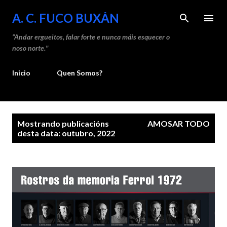
Saltar ao contido principal
A. C. FUCO BUXÁN
“Andar ergueitos, falar forte e nunca máis esquecer o
noso norte."
Inicio
Quen Somos?
P
Mostrando publicacións
AMOSAR TODO
u
desta data: outubro, 2022
b
l
i
c
a
c