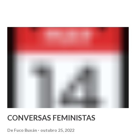
Alcoa apoian a ILP https://www.cronica3.com/2022/
10/os-comites-de-empresa-de- alcoa-e-empresas-
auxiliares- apoian-as-reivindicacions-da- plataforma-
sanitaria/ Colapso permanete servizos de Urxencia do
CHUS de Santiago http://www. galiciaconfidencial.com/
noticia/212101-servizos- urxencia-chus-instalados- nunha-
situacion-permanente- colapso Plataforma SOS de
Sanxenxo: Sobran consultas baleiras e falta persoal
https://www.diariodosalnes.es/
articulo/sanxenxo/plataforma- pola-sanidade-sanxenxo-
responde-ano-que-so...
CONVERSAS FEMINISTAS
De
Fuco Buxán
outubro 25, 2022