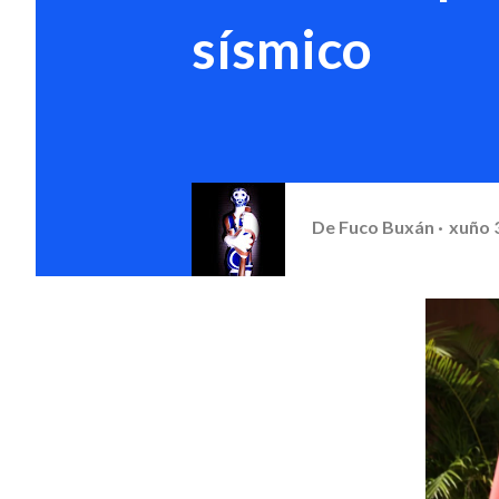
sísmico
De
Fuco Buxán
xuño 