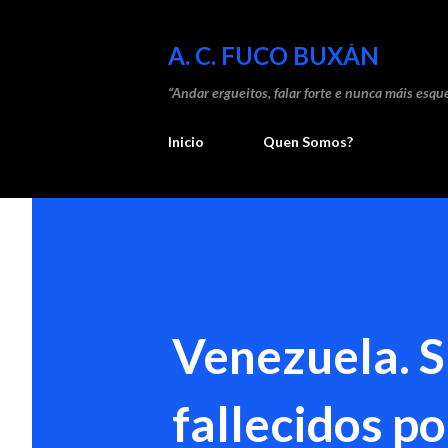
A. C. FUCO BUXÁN
“Andar ergueitos, falar forte e nunca máis esque
Inicio
Quen Somos?
Venezuela. S
fallecidos p