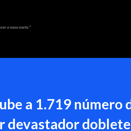
Saltar ao contido principal
cer o noso norte."
ube a 1.719 número 
or devastador doblete