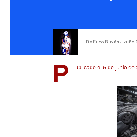
De
Fuco Buxán
xuño 
P
ublicado el
5 de junio de