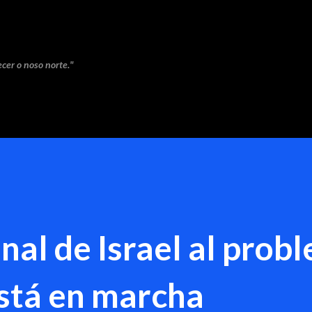
Saltar ao contido principal
cer o noso norte."
inal de Israel al prob
stá en marcha