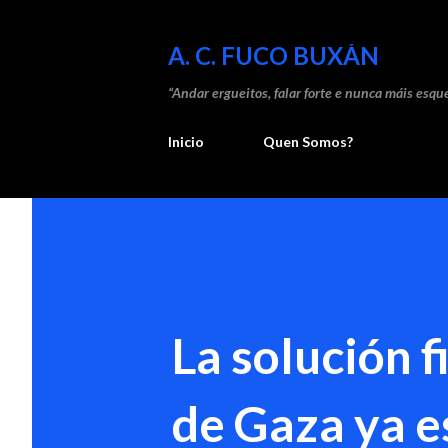
A. C. FUCO BUXÁN
“Andar ergueitos, falar forte e nunca máis esque
Inicio
Quen Somos?
La solución f
de Gaza ya e