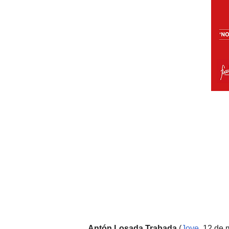
Antón Losada Trabada
(
Jove
, 12 de 