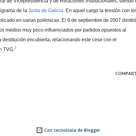
l de Vicepresidencia y de Relaciones Institucionales, siendo 
nigrama de la
Junta de Galicia
. En aquel cargo la tensión con lo
licado en varias polémicas. El 6 de septiembre de 2007 dimiti
ios medios muy poco influenciados por partidos opuestos al
a destitución encubierta, relacionando este cese con el
3
en TVG.
COMPART
Con tecnoloxía de Blogger