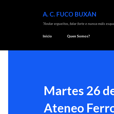
A. C. FUCO BUXÁN
“Andar ergueitos, falar forte e nunca máis esque
Inicio
Quen Somos?
Martes 26 de
Ateneo Ferr