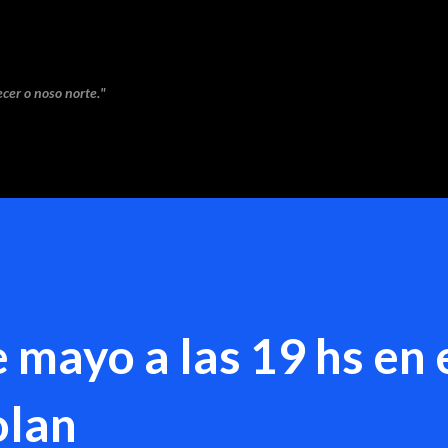
Saltar ao contido principal
cer o noso norte."
 mayo a las 19 hs en 
olan