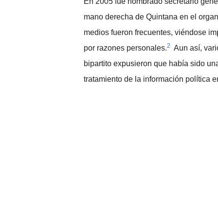
En 2005 fue nombrado secretario genera
mano derecha de Quintana en el orga
medios fueron frecuentes, viéndose imp
2
por razones personales.
Aun así, var
bipartito expusieron que había sido un
tratamiento de la información política 