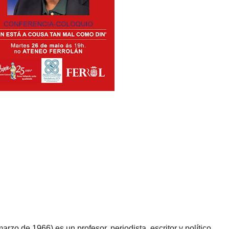
marzo de 1966) es un profesor, periodista, escritor y político