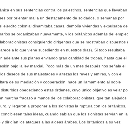
nica en sus sentencias contra los palestinos, sentencias que llevaban
es por orientar mal a un destacamento de soldados, o semanas por
l ejército colonial dinamitaba casas, demolía viviendas y expulsaba de
onarios se organizaban nuevamente, y los británicos además del emple
olaboracionistas consiguiendo dirigentes que se mostraban dispuestos 
parece a lo que viene sucediendo en nuestros días). Si todo resultaba
ban adelante sus planes enviando gran cantidad de tropas, hasta que el
sión bajo la ley marcial. Poco más de un mes después nos señala el
los deseos de sus majestades y altezas los reyes y emires, y con el
ltará de su mediación y cooperación, hace un llamamiento al noble
s disturbios obedeciendo estas órdenes, cuyo único objetivo es velar po
n en marcha fracasó a manos de los colaboracionistas, que tan alejados
ro, y llegaron a proponer a los sionistas la ruptura con los británicos,
concibiesen tales ideas, cuando sabían que los sionistas servían en la
o y dirigían los ataques a las aldeas árabes. Los británicos a su vez