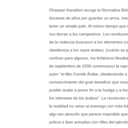
Ghassan Kanafani recoge la Normativa Britá
docenas de años por guardar un arma, mes
tener un simple palo. Al mismo tiempo que e
sus tierras a los campesinos. Los revoluci
de la violencia buscaron a los elementos c
obediencia a los reyes árabes, (cuánto se 
confuso para algunos, los británicos lleva
de septiembre de 1936 comenzaron la repre
autor “el Alto Comité Árabe, obedeciendo a 
convencimiento del gran beneficio que resu
pueblo árabe a poner fin a la huelga y a lo
los intereses de los árabes”. La revolució
la realidad no veían al enemigo con más futu
algo tan absurdo que parece imposible que 
policía e iban armados con rifles del ejércit