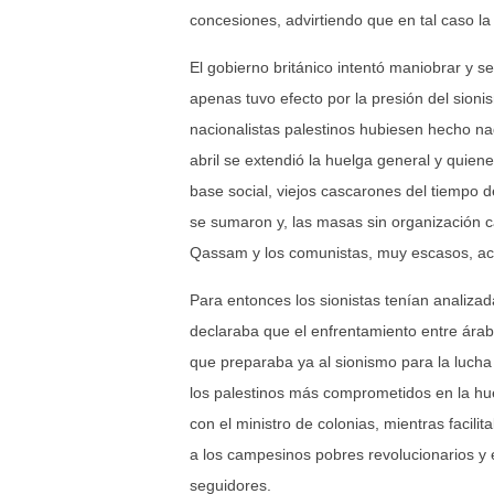
concesiones, advirtiendo que en tal caso la
El gobierno británico intentó maniobrar y s
apenas tuvo efecto por la presión del sion
nacionalistas palestinos hubiesen hecho na
abril se extendió la huelga general y quien
base social, viejos cascarones del tiempo 
se sumaron y, las masas sin organización c
Qassam y los comunistas, muy escasos, ac
Para entonces los sionistas tenían analizada
declaraba que el enfrentamiento entre árabe
que preparaba ya al sionismo para la lucha
los palestinos más comprometidos en la hue
con el ministro de colonias, mientras facilit
a los campesinos pobres revolucionarios y 
seguidores.