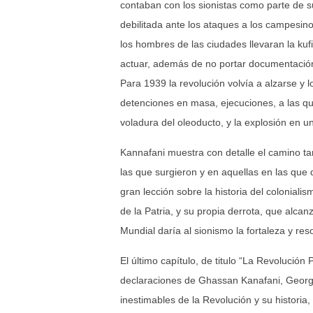
contaban con los sionistas como parte de su
debilitada ante los ataques a los campesinos
los hombres de las ciudades llevaran la kuf
actuar, además de no portar documentación 
Para 1939 la revolución volvía a alzarse y 
detenciones en masa, ejecuciones, a las qu
voladura del oleoducto, y la explosión en u
Kannafani muestra con detalle el camino tan
las que surgieron y en aquellas en las que d
gran lección sobre la historia del colonialis
de la Patria, y su propia derrota, que alc
Mundial daría al sionismo la fortaleza y res
El último capítulo, de titulo “La Revoluci
declaraciones de Ghassan Kanafani, George
inestimables de la Revolución y su historia,