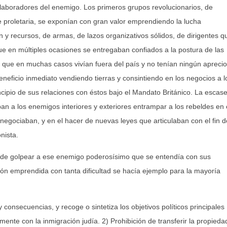
olaboradores del enemigo. Los primeros grupos revolucionarios, de
proletaria, se exponían con gran valor emprendiendo la lucha
 y recursos, de armas, de lazos organizativos sólidos, de dirigentes q
 que en múltiples ocasiones se entregaban confiados a la postura de las
, que en muchas casos vivían fuera del país y no tenían ningún aprecio
eneficio inmediato vendiendo tierras y consintiendo en los negocios a l
incipio de sus relaciones con éstos bajo el Mandato Británico. La escas
ban a los enemigos interiores y exteriores entrampar a los rebeldes en 
egociaban, y en el hacer de nuevas leyes que articulaban con el fin d
nista.
s de golpear a ese enemigo poderosísimo que se entendía con sus
elión emprendida con tanta dificultad se hacía ejemplo para la mayoría
consecuencias, y recoge o sintetiza los objetivos políticos principales
ente con la inmigración judía. 2) Prohibición de transferir la propieda