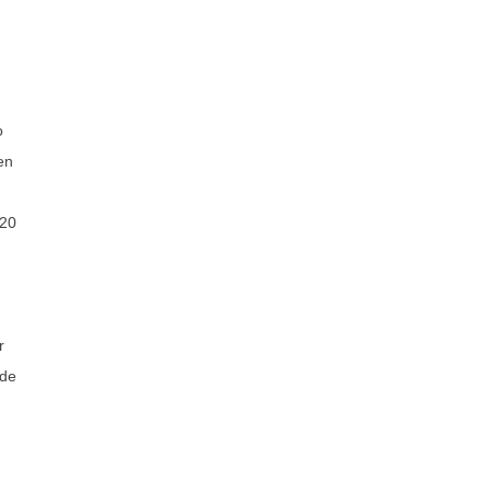
o
en
 20
r
 de