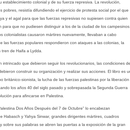
 establecimiento colonial y de su fuerza represiva. La revolución,
 pobres, resistía difundiendo el ejercicio de protesta social por el que
iya y el agal para que las fuerzas represivas no supiesen contra quien
para que no pudiesen distinguir a los de la ciudad de los campesinos
los colonialistas causaron mártires nuevamente, llevaban a cabo
e las fuerzas populares respondieron con ataques a las colonias, la
n tren de Haifa a Lydda.
 intrincado que debieron seguir los revolucionarios, las condiciones d
ebieron construir su organización y realizar sus acciones. El libro es 
mo británico-sionista, la lucha de las fuerzas palestinas por la liberación
anzando los años 40 del siglo pasado y sobrepasada la Segunda Guerra
olución para afincarse en Palestina.
ón Palestina Dos Años Después del 7 de Octubre” lo encabezan
 Habasch y Yahya Sinwar, grandes dirigentes mártires, cuadros
 y sobre sus palabras se abren las puertas a la exposición de la gran