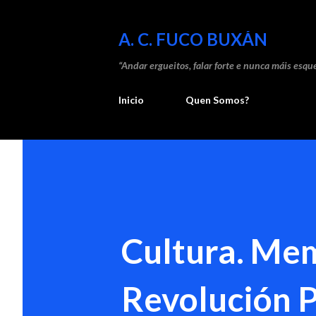
A. C. FUCO BUXÁN
“Andar ergueitos, falar forte e nunca máis esque
Inicio
Quen Somos?
Cultura. Mem
Revolución 