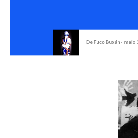
De
Fuco Buxán
maio 