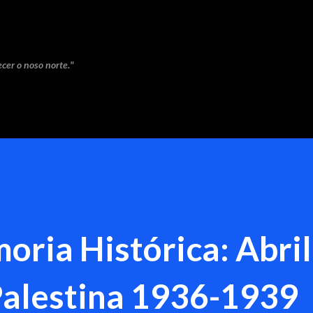
Saltar ao contido principal
cer o noso norte."
oria Histórica: Abril
Palestina 1936-1939