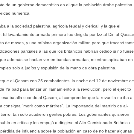
ento de un gobierno democrático en el que la población árabe palestina
oridad numérica.
 a la sociedad palestina, agrícola feudal y clerical, y la que el
r. El levantamiento armado primero fue dirigido por Izz al-Din al-Qassa
to de masas, y una mínima organización militar, pero que fracasó tant
dicaciones parciales a las que los británicos habrían cedido si no fuese
as, que además se hacían ver en bandas armadas, mientras aplicaban en
 empleo solo a judíos y expulsión de la mano de obra palestina.
 jeque al-Qasam con 25 combatientes, la noche del 12 de noviembre de
de Ya´bad para lanzar un llamamiento a la revolución, pero el ejército
 en esa batalla cuando al Qasam, al comprender que la revuelta no iba a
 la consigna “morir como mártires”. La importancia del martirio de al-
tierro, tan solo acudieron gentes pobres. Los gobernantes quisieron
 subía en crítica y les empujó a dirigirse al Alto Comisionado Británico
 pérdida de influencia sobre la población en caso de no hacer algunas