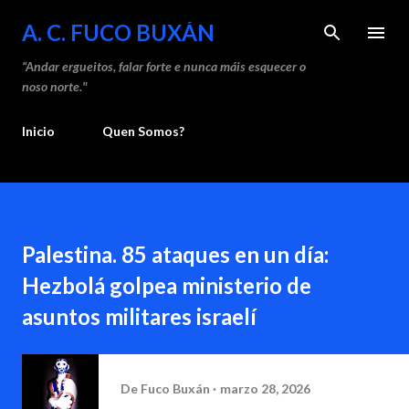
Saltar ao contido principal
A. C. FUCO BUXÁN
“Andar ergueitos, falar forte e nunca máis esquecer o
noso norte."
Inicio
Quen Somos?
Palestina. 85 ataques en un día:
Hezbolá golpea ministerio de
asuntos militares israelí
De
Fuco Buxán
marzo 28, 2026