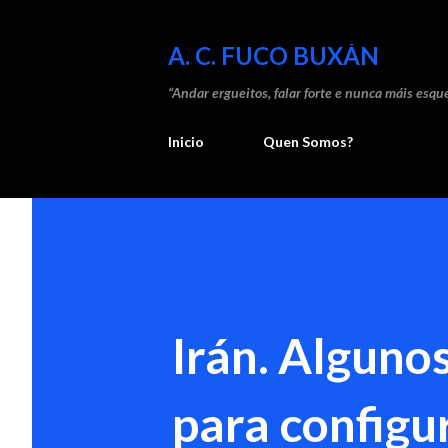
A. C. FUCO BUXÁN
“Andar ergueitos, falar forte e nunca máis esque
Inicio
Quen Somos?
Irán. Alguno
para configu