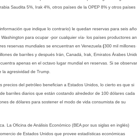
Arabia Saudita 5%, Irak 4%, otros países de la OPEP 8% y otros países
información que indique lo contrario) le quedan reservas para seis año
e Washington para ocupar -por cualquier vía- los países productores an
yores reservas mundiales se encuentran en Venezuela
(
300 mil millones
llones de barriles y después Irán, Canadá, Irak, Emiratos Árabes Unid
ncuentra apenas en el octavo lugar mundial en reservas. Si se observa
e la agresividad de Trump.
precios del petróleo benefician a Estados Unidos, lo cierto es que si
de barriles diarios que están costando alrededor de 100 dólares cada
ones de dólares para sostener el modo de vida consumista de su
a. La Oficina de Análisis Económico (BEA por sus siglas en inglés)
omercio de Estados Unidos que provee estadísticas económicas