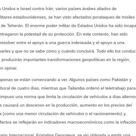
Unidos e Israel contra Irán, varios países árabes aliados de
itares estadounidenses, se han visto afectados porataques de misiles
 de Teherán. El enorme poder militar de Estados Unidos ha sido incap
ntregaron la potestad de su protección. En este contexto, han sido
e resolver entre el apoyo a una guerra indeseada y el apoyo a una
visarles y que no se sabe cómo y cuándo concluirá. Todo ello los condu
 producirán importantes transformaciones geopolíticas en la región,
en opinar.
to apenas se están comenzando a ver. Algunos países como Pakistán y
boral de cuatro días, mientras que Tailandia ordenó el teletrabajo para
mpuso una norma que limita la circulación de vehículos a días alterno
s causará un descenso en la producción, aumento en los precios del
(como una menor circulación de vehículos o el racionamiento) y,
fectos se reflejarán en indicadores macroeconómicos como la inflación
rio Internacional, Kristalina Georgieva, se vio obligada a emitir una