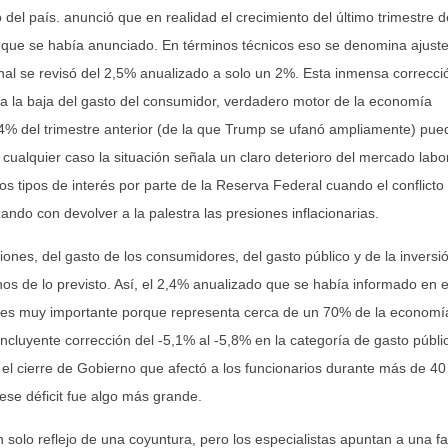
 del país. anunció que en realidad el crecimiento del último trimestre d
 que se había anunciado. En términos técnicos eso se denomina ajuste
nal se revisó del 2,5% anualizado a solo un 2%. Esta inmensa correcci
 a la baja del gasto del consumidor, verdadero motor de la economía
4% del trimestre anterior (de la que Trump se ufanó ampliamente) pue
cualquier caso la situación señala un claro deterioro del mercado labo
los tipos de interés por parte de la Reserva Federal cuando el conflicto
ndo con devolver a la palestra las presiones inflacionarias.
ones, del gasto de los consumidores, del gasto público y de la inversi
s de lo previsto. Así, el 2,4% anualizado que se había informado en e
l es muy importante porque representa cerca de un 70% de la economí
luyente corrección del -5,1% al -5,8% en la categoría de gasto públi
el cierre de Gobierno que afectó a los funcionarios durante más de 40
ese déficit fue algo más grande.
solo reflejo de una coyuntura, pero los especialistas apuntan a una fa