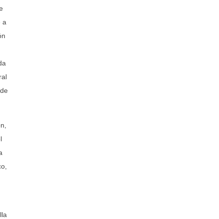
e
 a
ón
da
ral
 de
ón,
l
a
co,
lla