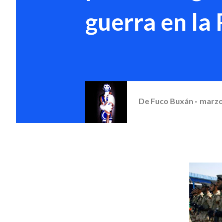
guerra en la
De
Fuco Buxán
marzo