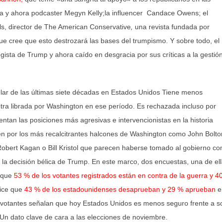
ra y ahora podcaster Megyn Kelly;la influencer Candace Owens; el
ls, director de The American Conservative
,
una revista fundada por
que cree que esto destrozará las bases del trumpismo. Y sobre todo, el
gista de Trump y ahora caído en desgracia por sus críticas a la gestió
lar de las últimas siete décadas en Estados Unidos Tiene menos
tra librada por Washington en ese período. Es rechazada incluso por
tan las posiciones más agresivas e intervencionistas en la historia
én por los más recalcitrantes halcones de Washington como John Bolto
obert Kagan o Bill Kristol que parecen haberse tomado al gobierno c
la decisión bélica de Trump. En este marco, dos encuestas, una de el
a que
53 % de los votantes registrados están en contra de la guerra y 4
dice que
43 % de los estadounidenses desaprueban y 29 % aprueban
e
os votantes señalan que hoy Estados Unidos es menos seguro frente a s
 Un dato clave de cara a las elecciones de noviembre.