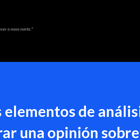
Saltar ao contido principal
cer o noso norte."
s elementos de anális
rar una opinión sobre