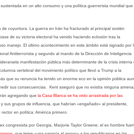
sustentada en un alto consumo y una política guerrerista mundial que
de coyuntura. La guerra en Irán ha fracturado al principal sostén
ase de su victoria electoral ha venido haciendo eclosión tras la
oso manejo. El último acontecimiento en este ámbito está signado por 
ional Antiterrorista y segundo al mando de la Dirección de Inteligencia
derarsela manifestación pública más determinante de la crisis interna
columna vertebral del movimiento político que llevó a Trump a la
ás que su renuncia ha tenido un enorme eco en la opinión pública aun
medir sus consecuencias. Kent aseguró que no existía ninguna amena
 Irán agregando que
la Casa Blanca se ha visto arrastrada por las
u
y sus grupos de influencia, que habrían «engañado» al presidente,
 rector en política: América primero.
 ex congresista por Georgia, Marjorie Taylor Greene; el ex hombre fuer
Bannon,
que teme «una sangría al apoyo» a los republicanos en las