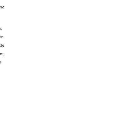
 no
s
te
 de
os,
n