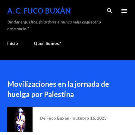
Saltar ao contido principal
A. C. FUCO BUXÁN
“Andar ergueitos, falar forte e nunca máis esquecer o
noso norte."
Inicio
Quen Somos?
Movilizaciones en la jornada de
huelga por Palestina
De
Fuco Buxán
outubro 16, 2025