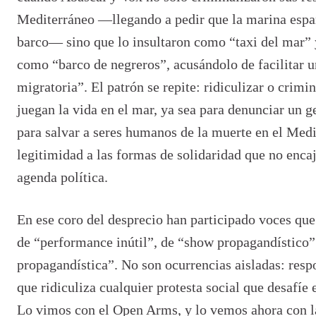
Mediterrá
neo
—
llegando a pedir que la marina esp
barco
—
sino que lo insultaron como
“
taxi del mar
”
como
“
barco de negreros”
, acus
ándolo de facilitar 
migratoria
”. El patrón se repite: ridiculizar o crimi
juegan la vida en el mar, ya sea para denunciar un 
para salvar a seres humanos de la muerte en el Medi
legitimidad a las formas de solidaridad que no enca
agenda polí
tica.
En ese coro del desprecio han participado voces que
de
“
performance in
ú
til
”, de
“
show propagand
í
stico
propagand
í
stica
”. No son ocurrencias aisladas: resp
que ridiculiza cualquier protesta social que desafíe
Lo vimos con el Open Arms, y lo vemos ahora con l