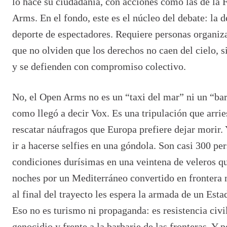
lo hace su ciudadanía, con acciones como las de la F
Arms. En el fondo, este es el núcleo del debate: la 
deporte de espectadores. Requiere personas organiz
que no olviden que los derechos no caen del cielo, s
y se defienden con compromiso colectivo.
No, el Open Arms no es un
“
taxi del mar
”
ni un
“
bar
como llegó a decir Vox. Es una tripulación que arrie
rescatar náufragos que Europa prefiere dejar morir. Y
ir a hacerse selfies en una góndola. Son casi 300 pe
condiciones durísimas en una veintena de veleros q
noches por un Mediterráneo convertido en frontera 
al final del trayecto les espera la armada de un Esta
Eso no es turismo ni propaganda: es resistencia civil
genocidio y frente a la barbarie de las fronteras. Y p