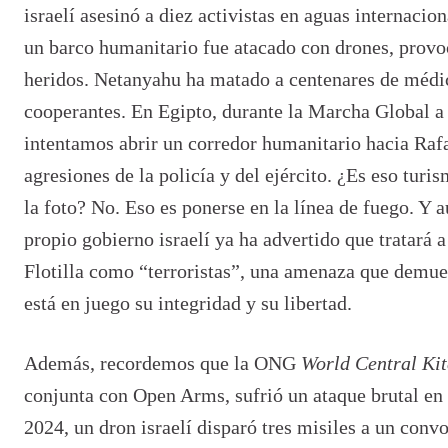
israelí asesinó a diez activistas en aguas internacio
un barco humanitario fue atacado con drones, provo
heridos. Netanyahu ha matado a centenares de m
é
di
cooperantes. En Egipto, durante la Marcha Global a
intentamos abrir un corredor humanitario hacia Raf
agresiones de la policía y del ej
é
rcito.
¿Es eso turi
la foto? No. Eso es ponerse en la línea de fuego. Y 
propio gobierno israelí ya ha advertido que tratará a 
Flotilla como
“
terroristas
”, una amenaza que demues
está en juego su integridad y su libertad.
Además, recordemos que la ONG
World Central Ki
conjunta con Open Arms, sufrió un ataque brutal en 
2024, un dron israelí
dispar
ó tres misiles a un conv