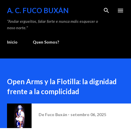
Saltar ao contido principal
A. C. FUCO BUXÁN
“Andar ergueitos, falar forte e nunca máis esquecer o
noso norte."
Inicio
Quen Somos?
Open Arms y la Flotilla: la dignidad
frente a la complicidad
De
Fuco Buxán
setembro 06, 2025