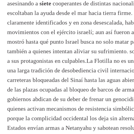
asesinando a
siete
cooperantes de distintas nacional
escoltaban la ayuda desde el mar hacia tierra firme.
claramente identificados y en zona desescalada, ha
movimientos con el ejército israelí; aun así fueron 
mostró hasta qu
é
punto Israel busca no solo matar p
tambi
é
n a quienes intentan aliviar su sufrimiento.
s
a sus protagonistas en culpables.
La Flotilla no es un
una larga tradición de desobediencia civil internaci
carreteras bloqueadas del Sinaí hasta las aguas abie
de las plazas ocupadas al bloqueo de barcos de arm
gobiernos abdican de su deber de frenar un genocidi
quienes activan mecanismos de resistencia simbólic
porque la complicidad occidental los deja sin altern
Estados envían armas a Netanyahu y sabotean resol