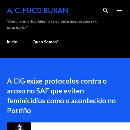
Saltar ao contido principal
A. C. FUCO BUXÁN
“Andar ergueitos, falar forte e nunca máis esquecer o
noso norte."
Inicio
Quen Somos?
A CIG exixe protocolos contra o
acoso no SAF que eviten
feminicidios como o acontecido no
Porriño