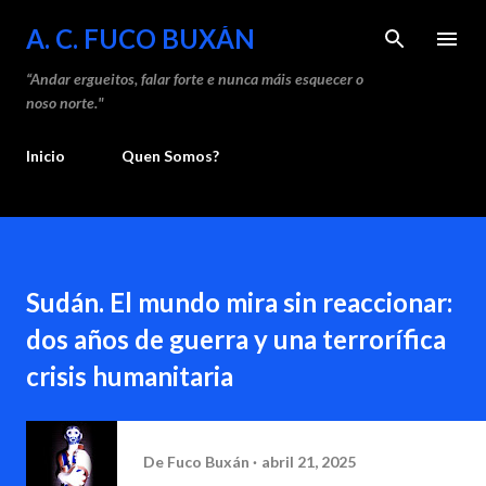
Saltar ao contido principal
A. C. FUCO BUXÁN
“Andar ergueitos, falar forte e nunca máis esquecer o
noso norte."
Inicio
Quen Somos?
Sudán. El mundo mira sin reaccionar:
dos años de guerra y una terrorífica
crisis humanitaria
De
Fuco Buxán
abril 21, 2025