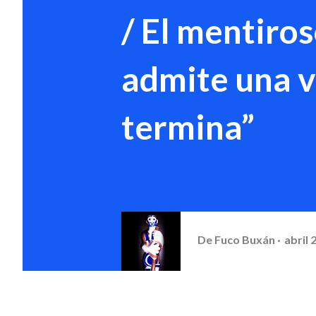
/ El mentiro
admite una v
termina”
De
Fuco Buxán
abril 