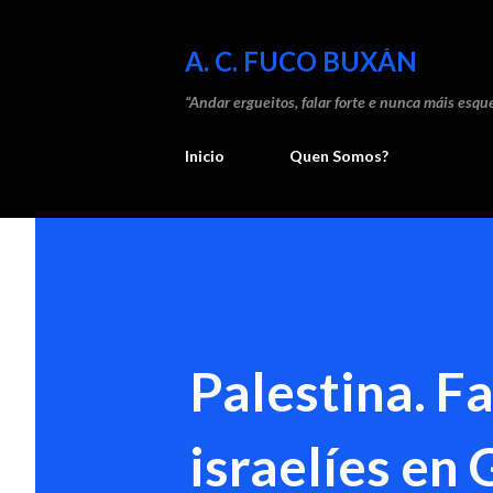
A. C. FUCO BUXÁN
“Andar ergueitos, falar forte e nunca máis esque
Inicio
Quen Somos?
Palestina. F
israelíes en 