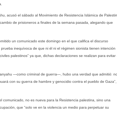
a.
yahu, acusó el sábado al Movimiento de Resistencia Islámica de Palesti
rcambio de prisioneros a finales de la semana pasada, alegando que
emitido un comunicado este domingo en el que califica el discurso
prueba inequívoca de que ni él ni el régimen sionista tienen intención
iviles palestinos” ya que, dichas declaraciones se realizan para evitar
etanyahu —como criminal de guerra—, hubo una verdad que admitió: n
tinuará con su guerra de hambre y genocidio contra el pueblo de Gaza”,
 el comunicado, no es nueva para la Resistencia palestina, sino una
cupación, que “solo ve en la violencia un medio para perpetuar su