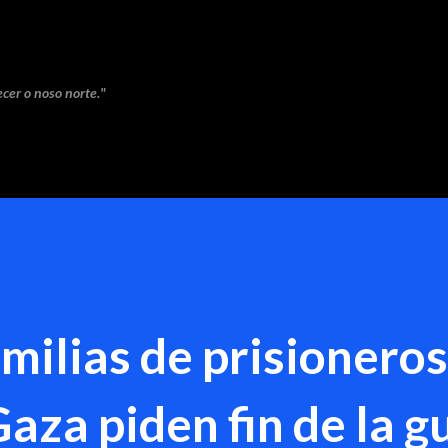
Saltar ao contido principal
cer o noso norte."
amilias de prisioneros
Gaza piden fin de la g