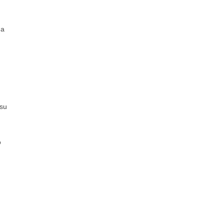
na
 su
o