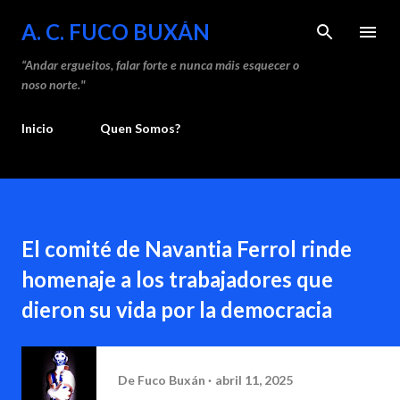
Saltar ao contido principa
A. C. FUCO BUXÁN
“Andar ergueitos, falar forte e nunca máis esquecer o
noso norte."
Inicio
Quen Somos?
El comité de Navantia Ferrol rinde
homenaje a los trabajadores que
dieron su vida por la democracia
De
Fuco Buxán
abril 11, 2025