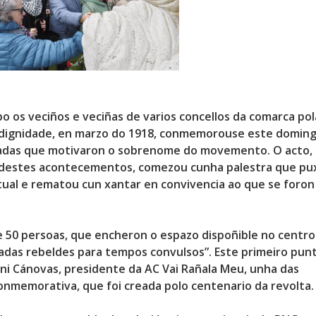
bo os veciños e veciñas de varios concellos da comarca pol
a dignidade, en marzo do 1918, conmemorouse este domin
adas que motivaron o sobrenome do movemento. O acto,
 destes acontecementos
, comezou cunha palestra que pu
ctual e rematou cun xantar en convivencia ao que se foron
e 50 persoas, que encheron o espazo dispoñible no centro
adas rebeldes para tempos convulsos”
. Este primeiro pun
ni Cánovas, presidente da AC Vai Rañala Meu, unha das
nmemorativa, que foi creada polo centenario da revolta.