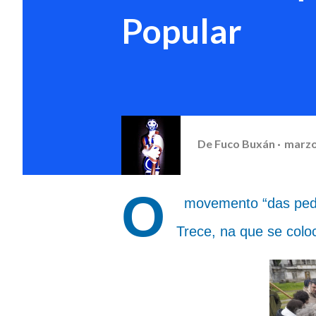
Popular
De
Fuco Buxán
marzo
O
movemento “das pedr
Trece, na que se coloc