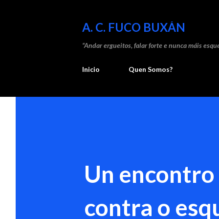
A. C. FUCO BUXÁN
“Andar ergueitos, falar forte e nunca máis esque
Inicio
Quen Somos?
Un encontro 
contra o es