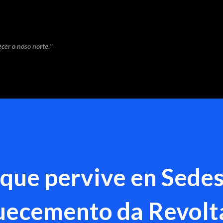
Saltar ao contido principal
cer o noso norte."
que pervive en Sede
quecemento da Revolt