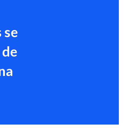
 se
 de
una