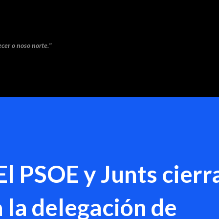
Saltar ao contido principal
cer o noso norte."
El PSOE y Junts cierr
 la delegación de