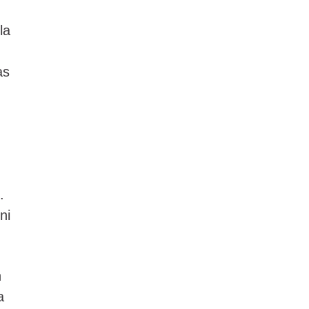
la
as
.
ni
n
a