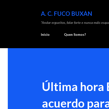
A. C. FUCO BUXÁN
“Andar ergueitos, falar forte e nunca máis esque
Inicio
Quen Somos?
Última hora 
acuerdo para