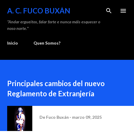
Saltar ao contido principal
A. C. FUCO BUXÁN
“Andar ergueitos, falar forte e nunca máis esquecer o
noso norte."
Inicio
Quen Somos?
Principales cambios del nuevo
Reglamento de Extranjería
De
Fuco Buxán
marzo 09, 2025