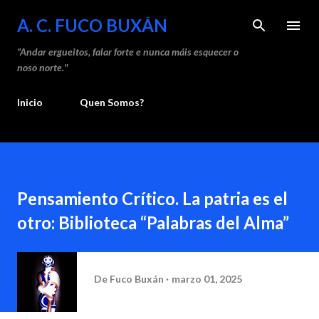
Saltar ao contido principal
A. C. FUCO BUXÁN
“Andar ergueitos, falar forte e nunca máis esquecer o
noso norte."
Inicio
Quen Somos?
Pensamiento Crítico. La patria es el
otro: Biblioteca “Palabras del Alma”
De
Fuco Buxán
marzo 01, 2025