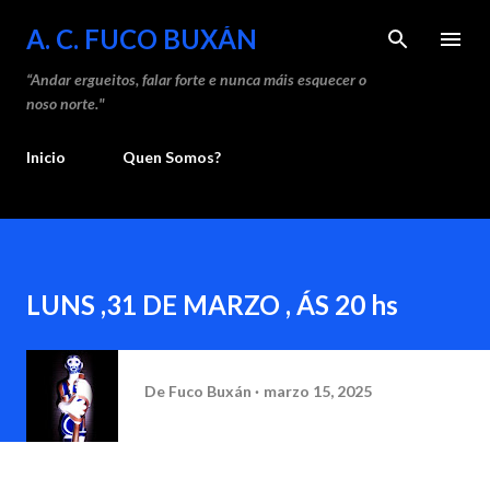
Saltar ao contido principal
A. C. FUCO BUXÁN
“Andar ergueitos, falar forte e nunca máis esquecer o
noso norte."
Inicio
Quen Somos?
LUNS ,31 DE MARZO , ÁS 20 hs
De
Fuco Buxán
marzo 15, 2025