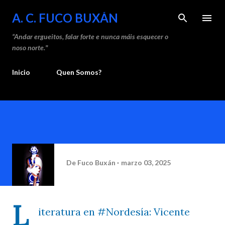
Sal
A. C. FUCO BUXÁN
“Andar ergueitos, falar forte e nunca máis esquecer o
noso norte."
Inicio
Quen Somos?
De
Fuco Buxán
marzo 03, 2025
L
iteratura en #Nordesía: Vicente