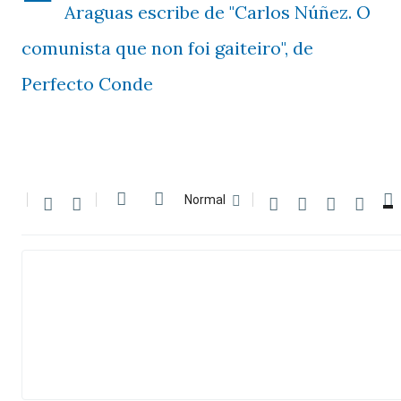
Araguas escribe de "Carlos Núñez. O
comunista que non foi gaiteiro", de
Perfecto Conde



Normal








