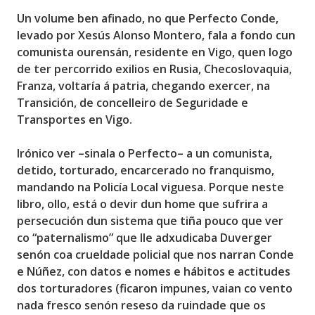
Un volume ben afinado, no que Perfecto Conde,
levado por Xesús Alonso Montero, fala a fondo cun
comunista ourensán, residente en Vigo, quen logo
de ter percorrido
exilios en Rusia, Checoslovaquia,
Franza
, voltaría á patria, chegando exercer, na
Transición, de concelleiro de Seguridade e
Transportes en Vigo.
Irónico ver –sinala o Perfecto– a un comunista,
detido, torturado, encarcerado no franquismo,
mandando na Policía Local viguesa. Porque neste
libro, ollo, está o devir dun home que sufrira a
persecución dun sistema que tiña pouco que ver
co “paternalismo” que lle adxudicaba Duverger
senón coa
crueldade policial que nos narran Conde
e Núñez,
con datos e nomes e hábitos e actitudes
dos torturadores (ficaron impunes, vaian co vento
nada fresco senón reseso da ruindade que os