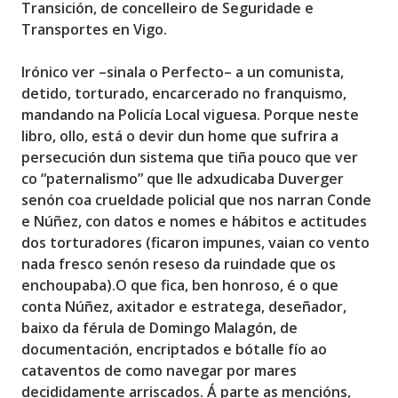
Transición, de concelleiro de Seguridade e
Transportes en Vigo.
Irónico ver –sinala o Perfecto– a un comunista,
detido, torturado, encarcerado no franquismo,
mandando na Policía Local viguesa. Porque neste
libro, ollo, está o devir dun home que sufrira a
persecución dun sistema que tiña pouco que ver
co “paternalismo” que lle adxudicaba Duverger
senón coa
crueldade policial que nos narran Conde
e Núñez,
con datos e nomes e hábitos e actitudes
dos torturadores (ficaron impunes, vaian co vento
nada fresco senón reseso da ruindade que os
enchoupaba).O que fica, ben honroso, é o que
conta Núñez, axitador e estratega, deseñador,
baixo da férula de Domingo Malagón, de
documentación, encriptados e bótalle fío ao
cataventos de como navegar por mares
decididamente arriscados. Á parte as mencións,