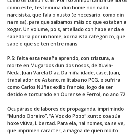
como os comunistas. Por iso a importancia de libros
como este, testemuña dun home non nada
narcisista, que fala o xusto (e necesario, como din
na misa), para que
saibamos máis do que estaban a
xogar
. Un volume, pois, artellado con habelencia e
sabedoría por un home, xornalista categórico, que
sabe o que se ten entre mans.
P.S: feita esta reseña aprendo, con tristura, a
morte en Mugardos dun dos nosos, de Xuvia-
Neda,
Juan Varela Díaz
. Da miña idade, case, Juan,
traballador de Astano, militaba no PCG, e sufrira
como Carlos Núñez exilio francés, logo de ser
detido e torturado en Ourense e Ferrol, no ano 72.
Ocupárase de labores de propaganda, imprimindo
“Mundo Obreiro”, “A Voz do Pobo”
xunto coa súa
hoxe viúva, Libertad
. Para ela, hai nomes, xa se ve,
que imprimen carácter, a mágoa de quen moito