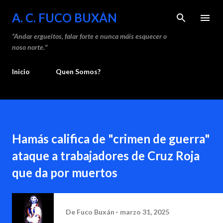
Saltar ao contido principal
A. C. FUCO BUXÁN
“Andar ergueitos, falar forte e nunca máis esquecer o
noso norte."
Inicio
Quen Somos?
Hamás califica de "crimen de guerra"
ataque a trabajadores de Cruz Roja
que da por muertos
De
Fuco Buxán
marzo 31, 2025