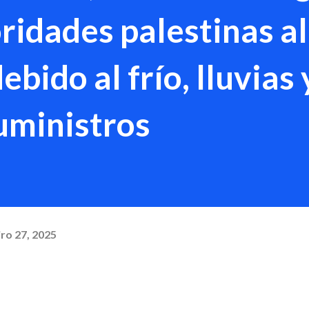
oridades palestinas a
ebido al frío, lluvias 
uministros
ro 27, 2025