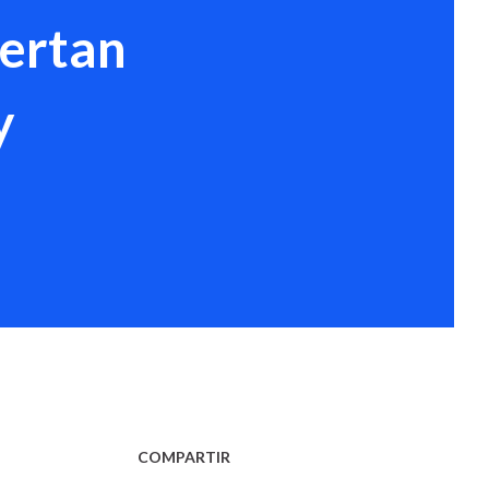
lertan
y
COMPARTIR