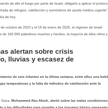
erdo de alto el fuego por parte de Israel, obligarlo a aplicar el protoco
ntrada de refugios, calefacción y suministros de ayuda médica urgente”
día de hoy.
 de octubre de 2023 y el 19 de enero de 2025, el régimen de Israel
de 160 000 palestinos muertos y heridos, la mayoría de ellos niños y
as alertan sobre crisis
ío, lluvias y escasez de
cimiento de seis infantes en la última semana, entre ellos una beb
as temperaturas y la falta de métodos de calefacción ante la
e Gaza,
Mohammed Abu Afash, alertó sobre las malas condiciones
do a las dificultades para acceder a los insumos básico necesari