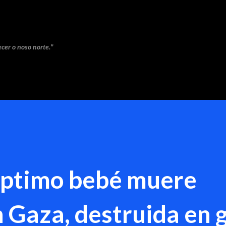
Saltar ao contido principal
cer o noso norte."
éptimo bebé muere
 Gaza, destruida en 