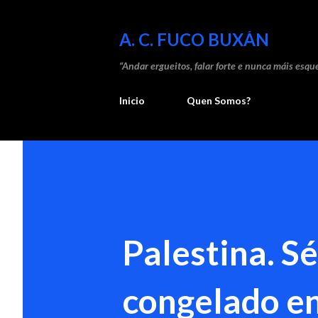
A. C. FUCO BUXÁN
“Andar ergueitos, falar forte e nunca máis esque
Inicio
Quen Somos?
Palestina. S
congelado en