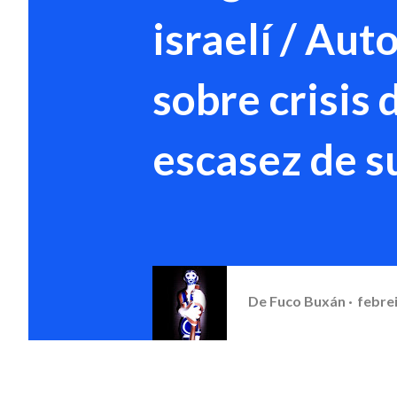
israelí / Aut
sobre crisis d
escasez de s
De
Fuco Buxán
febrei