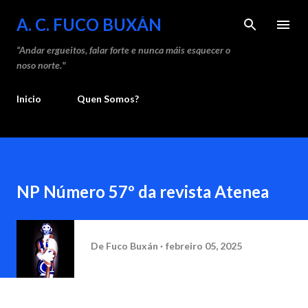
Saltar ao contido principal
A. C. FUCO BUXÁN
“Andar ergueitos, falar forte e nunca máis esquecer o
noso norte."
Inicio
Quen Somos?
NP Número 57º da revista Atenea
De
Fuco Buxán
febreiro 05, 2025