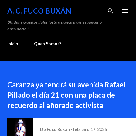
Saltar ao contido principal
A. C. FUCO BUXÁN
“Andar ergueitos, falar forte e nunca máis esquecer o
noso norte."
Inicio
Quen Somos?
Caranza ya tendrá su avenida Rafael
Pillado el día 21 con una placa de
recuerdo al añorado activista
De
Fuco Buxán
febreiro 17, 2025