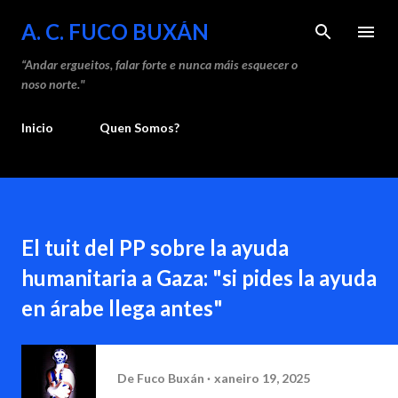
Saltar ao contido principal
A. C. FUCO BUXÁN
“Andar ergueitos, falar forte e nunca máis esquecer o
noso norte."
Inicio
Quen Somos?
El tuit del PP sobre la ayuda
humanitaria a Gaza: "si pides la ayuda
en árabe llega antes"
De
Fuco Buxán
xaneiro 19, 2025