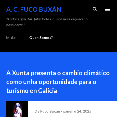
Saltar ao contido principal
A. C. FUCO BUXÁN
“Andar ergueitos, falar forte e nunca máis esquecer o
noso norte."
Inicio
Quen Somos?
A Xunta presenta o cambio climático
como unha oportunidade para o
turismo en Galicia
De
Fuco Buxán
xaneiro 24, 2025