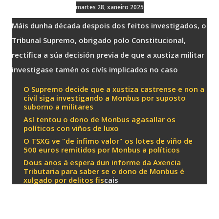
martes 28, xaneiro 2025
Máis dunha década despois dos feitos investigados, o
Tribunal Supremo, obrigado polo Constitucional,
rectifica a súa decisión previa de que a xustiza militar
investigase tamén os civís implicados no caso
O Supremo decide que a xustiza castrense e non a
civil siga investigando a Monbus por suposto
suborno a militares
Así tentou o dono de Monbus agasallar os
políticos con viños de luxo
O TSXG ve "de ínfimo valor" os lotes de viño de
500 euros remitidos por Monbus a políticos
Dous anos á espera dun informe da Axencia
Tributaria para saber se o dono de Monbus é
xulgado por delitos fis
cais