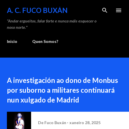
Saltar ao contido principal
A. C. FUCO BUXÁN
“Andar ergueitos, falar forte e nunca máis esquecer o
noso norte."
Inicio
Quen Somos?
A investigación ao dono de Monbus
por suborno a militares continuará
nun xulgado de Madrid
De
Fuco Buxán
xaneiro 28, 2025