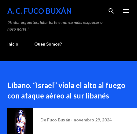
Saltar ao contido principal
A. C. FUCO BUXÁN
“Andar ergueitos, falar forte e nunca máis esquecer o
noso norte."
Inicio
Quen Somos?
Líbano. “Israel” viola el alto al fuego
con ataque aéreo al sur libanés
De
Fuco Buxán
novembro 29, 2024