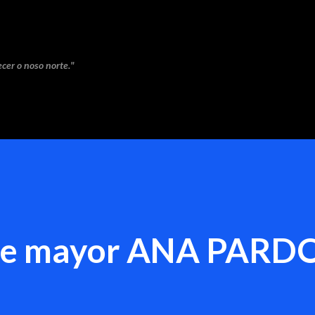
Saltar ao contido principal
cer o noso norte."
ace mayor ANA PARD