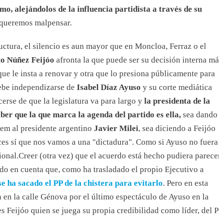
o, alejándolos de la influencia partidista a través de su
 queremos malpensar.
uctura, el silencio es aun mayor que en Moncloa, Ferraz o el
to Núñez Feijóo
afronta la que puede ser su decisión interna má
que le insta a renovar y otra que lo presiona públicamente para
debe independizarse de
Isabel Díaz Ayuso
y su corte mediática
erse de que la legislatura va para largo y
la presidenta de la
r que la que marca la agenda del partido es ella,
sea dando
em al presidente argentino
Javier Milei
, sea diciendo a Feijóo
es sí que nos vamos a una "dictadura". Como si Ayuso no fuera
ional.Creer (otra vez) que el acuerdo está hecho pudiera parece
do en cuenta que, como ha trasladado el propio Ejecutivo a
se ha sacado el PP de la chistera para evitarlo
. Pero en esta
ra en la calle Génova por el último espectáculo de Ayuso en la
 es Feijóo quien se juega su propia credibilidad como líder, del 