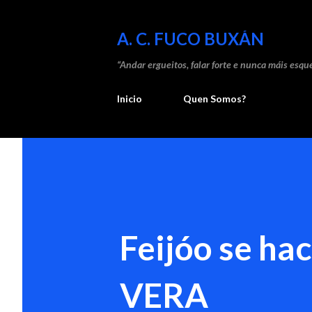
A. C. FUCO BUXÁN
“Andar ergueitos, falar forte e nunca máis esque
Inicio
Quen Somos?
Feijóo se h
VERA