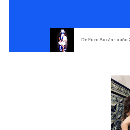
De
Fuco Buxán
xuño 