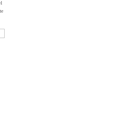
el
te