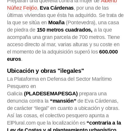
Preparan una querella contra la mujer de
Alberto
Núñez Feijóo
,
Eva Cárdenas
, por una de las
últimas viviendas que ésta ha adquirido. Se trata de
la que se sitúa en
Moaña
(Pontevedra), una casa
de piedra de
150 metros cuadrados,
a la que
acompaña una gran parcela de 700 metros. Tiene
acceso directo al mar, varias alturas y su coste en
el momento de la adquisición superó los
600.000
euros
.
Ubicación y obras "ilegales"
La Plataforma en Defensa del Sector Marítimo
Pesquero en
Galicia
(PLADESEMAPESGA)
prepara una
denuncia contra la
“mansión”
de Eva Cárdenas,
de carácter “ilegal” en cuanto a ubicación y obras.
Así las cosas, el colectivo pesquero apunta a
ElPlural.com que la localización es
“contraria a la
Ley de Costas y al planteamiento urbanístico