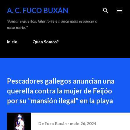
Saltar ao contido principal
A. C. FUCO BUXÁN
“Andar ergueitos, falar forte e nunca máis esquecer o
noso norte."
Inicio
Quen Somos?
Pescadores gallegos anuncian una
querella contra la mujer de Feijóo
por su “mansión ilegal” en la playa
De
Fuco Buxán
maio 26, 2024