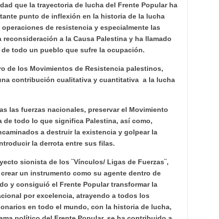
dad que la trayectoria de lucha del Frente Popular ha
nte punto de inflexión en la historia de la lucha
s operaciones de resistencia y especialmente las
 la reconsideración a la Causa Palestina y ha llamado
 de todo un pueblo que sufre la ocupación.
ro de los Movimientos de Resistencia palestinos,
na contribución cualitativa y cuantitativa a la lucha
as las fuerzas nacionales, preservar el Movimiento
a de todo lo que significa Palestina, así como,
ncaminados a destruir la existencia y golpear la
troducir la derrota entre sus filas.
oyecto sionista de los ¨Vínculos/ Ligas de Fuerzas¨,
ó crear un instrumento como su agente dentro de
o y consiguió el Frente Popular transformar la
cional por excelencia, atrayendo a todos los
onarios en todo el mundo, con la historia de lucha,
ama político del Frente Popular, se ha contribuido a