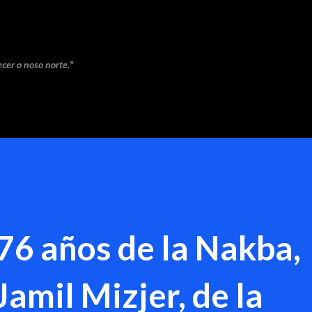
Saltar ao contido principal
cer o noso norte."
 76 años de la Nakba,
Jamil Mizjer, de la