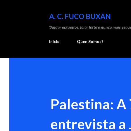
A. C. FUCO BUXÁN
“Andar ergueitos, falar forte e nunca máis esque
Inicio
Quen Somos?
Palestina: A
entrevista a 