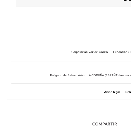
Corporación Voz de Galicia
Fundación 
Polígono de Sabón, Arteixo, A CORUÑA (ESPAÑA) Inscrita en 
Aviso legal
Pol
COMPARTIR