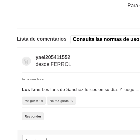
Par
Lista de comentarios
Consulta las normas de uso
yael205411552
desde FERROL
hace una hora.
Los fans
Los fans de Sánchez felices en su día. Y luego....
Me gusta ·
0
No me gusta ·
0
Responder