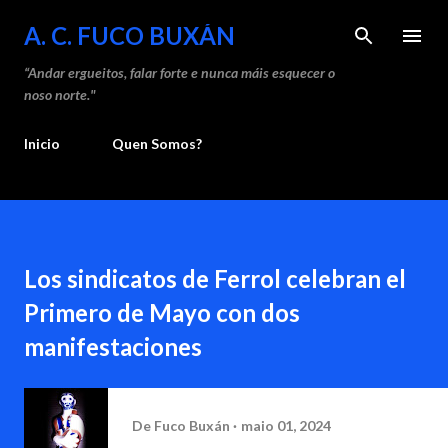
A. C. FUCO BUXÁN
“Andar ergueitos, falar forte e nunca máis esquecer o
noso norte."
Inicio
Quen Somos?
Los sindicatos de Ferrol celebran el
Primero de Mayo con dos
manifestaciones
De
Fuco Buxán
maio 01, 2024