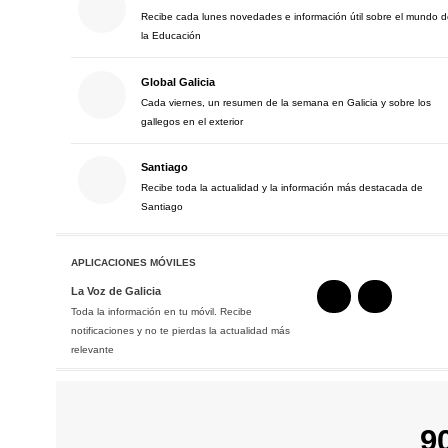
Recibe cada lunes novedades e información útil sobre el mundo 
la Educación
Global Galicia
Cada viernes, un resumen de la semana en Galicia y sobre los
gallegos en el exterior
Santiago
Recibe toda la actualidad y la información más destacada de
Santiago
APLICACIONES MÓVILES
La Voz de Galicia
Toda la información en tu móvil. Recibe
notificaciones y no te pierdas la actualidad más
relevante
9