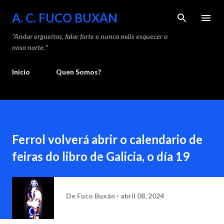
Saltar ao contido principal
A. C. FUCO BUXÁN
“Andar ergueitos, falar forte e nunca máis esquecer o
noso norte."
Inicio
Quen Somos?
Ferrol volverá abrir o calendario de
feiras do libro de Galicia, o día 19
De
Fuco Buxán
abril 08, 2024