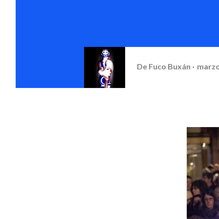
De
Fuco Buxán
marzo