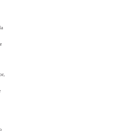
la
e
or,
e
o