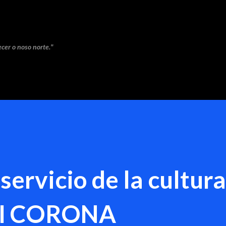
Saltar ao contido principal
cer o noso norte."
 servicio de la cultura
OTI CORONA