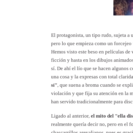
El protagonista, un tipo rudo, sujeta a una joven por el cogote y le da un beso a la fuerza. Ella se resiste,
pero lo que empieza como un forcejeo 
Hemos visto este beso en películas de v
ficción y hasta en los dibujos animados
sí. De ahí el lío que se hacen algunos 
una cosa y la expresas con total clarida
sí"
, que suena a broma cuando se expli
violación y que fija su atención en la 
han servido tradicionalmente para discu
Ligado al anterior,
el mito del "ella di
realmente quería decir no, pero en el f
chascarrillos arevalianos, pues es gra