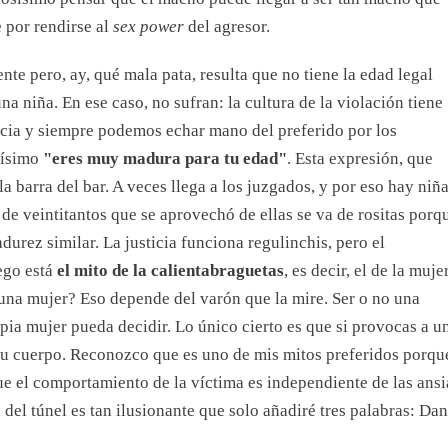
 por rendirse al
sex power
del agresor.
nte pero, ay, qué mala pata, resulta que no tiene la edad legal
a niña. En ese caso, no sufran: la cultura de la violación tiene
cia y siempre podemos echar mano del preferido por los
dísimo
"eres muy madura para tu edad"
. Esta expresión, que
la barra del bar. A veces llega a los juzgados, y por eso hay niñ
de veintitantos que se aprovechó de ellas se va de rositas porq
durez similar. La justicia funciona regulinchis, pero el
ego está
el mito de la calientabraguetas
, es decir, el de la muje
na mujer? Eso depende del varón que la mire. Ser o no una
pia mujer pueda decidir. Lo único cierto es que si provocas a u
tu cuerpo. Reconozco que es uno de mis mitos preferidos porqu
que el comportamiento de la víctima es independiente de las ansi
 del túnel es tan ilusionante que solo añadiré tres palabras: Dan