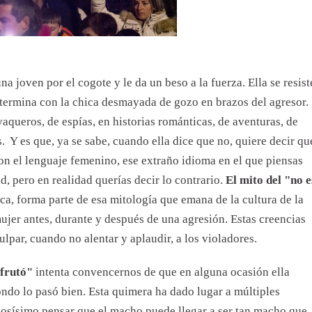
termina con la chica desmayada de gozo en brazos del agresor.
aqueros, de espías, en historias románticas, de aventuras, de
. Y es que, ya se sabe, cuando ella dice que no, quiere decir qu
con el lenguaje femenino, ese extraño idioma en el que piensas
d, pero en realidad querías decir lo contrario.
El mito del "no e
ca, forma parte de esa mitología que emana de la cultura de la
mujer antes, durante y después de una agresión. Estas creencias
lpar, cuando no alentar y aplaudir, a los violadores.
sfrutó"
intenta convencernos de que en alguna ocasión ella
ondo lo pasó bien. Esta quimera ha dado lugar a múltiples
ciosísimo pensar que el macho puede llegar a ser tan macho que