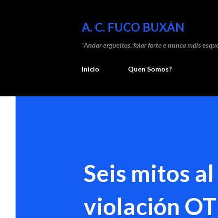
A. C. FUCO BUXÁN
“Andar ergueitos, falar forte e nunca máis esque
Inicio
Quen Somos?
Seis mitos al
violación 