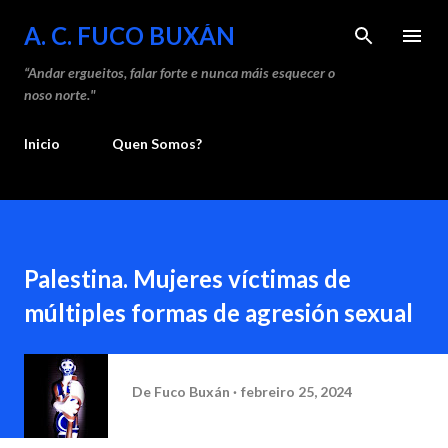
Saltar ao contido principal
A. C. FUCO BUXÁN
“Andar ergueitos, falar forte e nunca máis esquecer o
noso norte."
Inicio
Quen Somos?
Palestina. Mujeres víctimas de
múltiples formas de agresión sexual
De
Fuco Buxán
febreiro 25, 2024