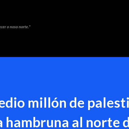
Saltar ao contido principal
cer o noso norte."
edio millón de palest
la hambruna al norte 