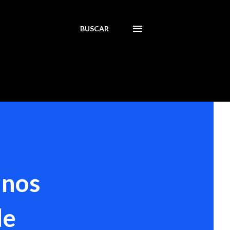
BUSCAR
inos
de