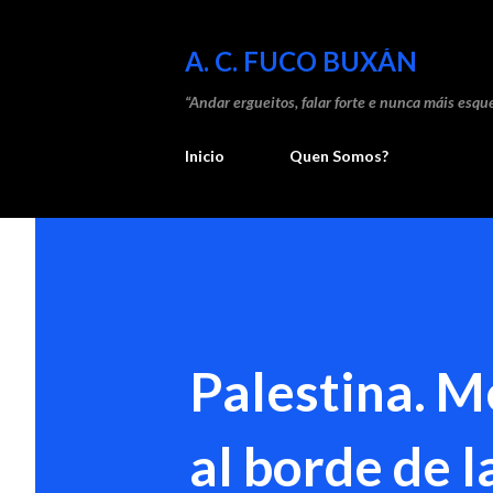
A. C. FUCO BUXÁN
“Andar ergueitos, falar forte e nunca máis esque
Inicio
Quen Somos?
Palestina. M
al borde de 