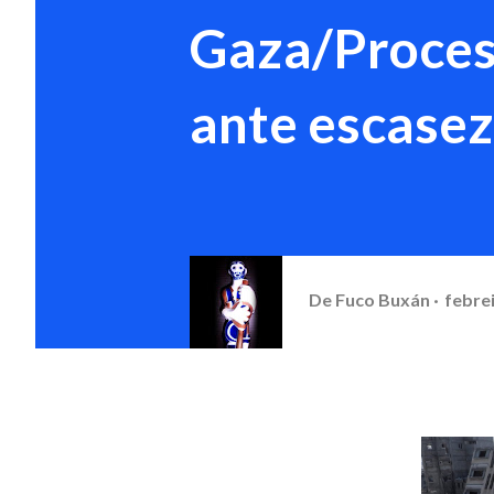
Gaza/Proces
ante escasez
De
Fuco Buxán
febrei