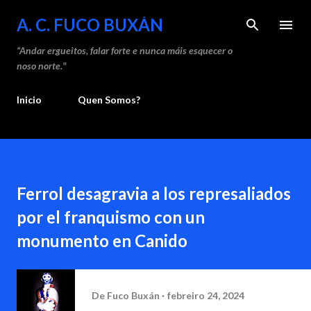
Saltar ao contido principal
A. C. FUCO BUXÁN
“Andar ergueitos, falar forte e nunca máis esquecer o
noso norte."
Inicio
Quen Somos?
Ferrol desagravia a los represaliados
por el franquismo con un
monumento en Canido
De
Fuco Buxán
febreiro 24, 2024