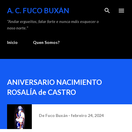
Saltar ao contido principal
A. C. FUCO BUXÁN
“Andar ergueitos, falar forte e nunca máis esquecer o
noso norte."
Inicio
Quen Somos?
ANIVERSARIO NACIMIENTO
ROSALÍA de CASTRO
De
Fuco Buxán
febreiro 24, 2024