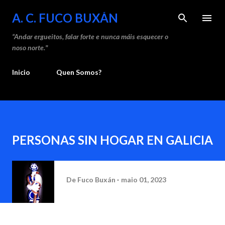
Saltar ao contido principal
A. C. FUCO BUXÁN
“Andar ergueitos, falar forte e nunca máis esquecer o
noso norte."
Inicio
Quen Somos?
PERSONAS SIN HOGAR EN GALICIA
De
Fuco Buxán
maio 01, 2023