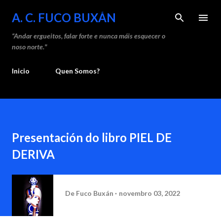
Saltar ao contido principal
A. C. FUCO BUXÁN
“Andar ergueitos, falar forte e nunca máis esquecer o
noso norte."
Inicio
Quen Somos?
Presentación do libro PIEL DE
DERIVA
De
Fuco Buxán
novembro 03, 2022