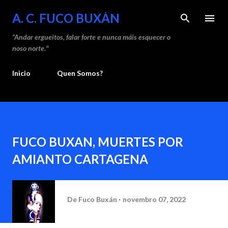
Saltar ao contido principal
A. C. FUCO BUXÁN
“Andar ergueitos, falar forte e nunca máis esquecer o
noso norte."
Inicio
Quen Somos?
FUCO BUXAN, MUERTES POR
AMIANTO CARTAGENA
De
Fuco Buxán
novembro 07, 2022