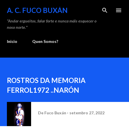
Saltar ao contido principal
A. C. FUCO BUXÁN
“Andar ergueitos, falar forte e nunca máis esquecer o
noso norte."
Inicio
Quen Somos?
ROSTROS DA MEMORIA
FERROL1972 ..NARÓN
De
Fuco Buxán
setembro 27, 2022