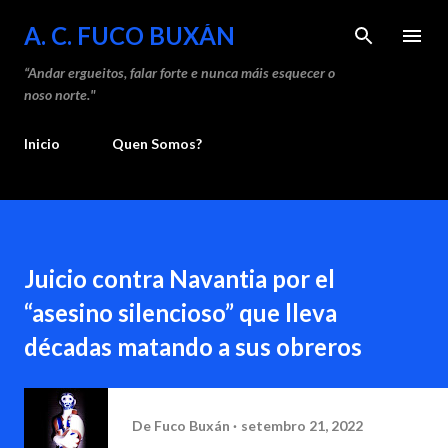
Saltar ao contido principal
A. C. FUCO BUXÁN
“Andar ergueitos, falar forte e nunca máis esquecer o
noso norte."
Inicio
Quen Somos?
Juicio contra Navantia por el
“asesino silencioso” que lleva
décadas matando a sus obreros
De
Fuco Buxán
setembro 21, 2022