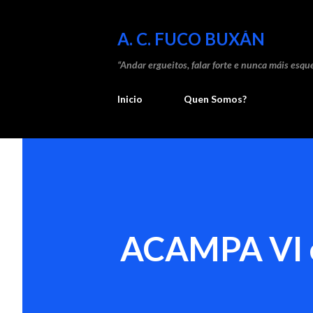
A. C. FUCO BUXÁN
“Andar ergueitos, falar forte e nunca máis esque
Inicio
Quen Somos?
ACAMPA VI e