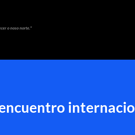
Saltar ao contido principal
cer o noso norte."
ncuentro internacio