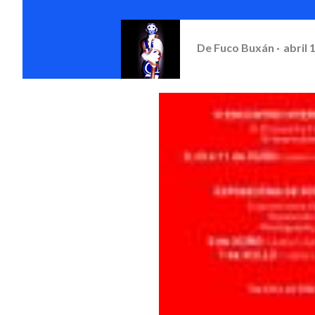
De
Fuco Buxán
abril 