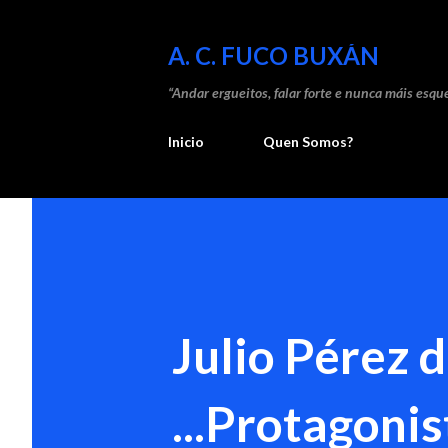
A. C. FUCO BUXÁN
“Andar ergueitos, falar forte e nunca máis esque
Inicio
Quen Somos?
Julio Pérez d
...Protagoni