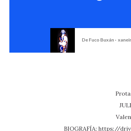
De
Fuco Buxán
xanei
Prot
JU
Vale
BIOGRAFÍA: https://drive.google.com/file/d/170xdTkW5z-pwzRPbt-