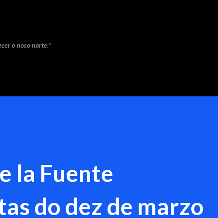
Saltar ao contido principal
cer o noso norte."
e la Fuente
stas do dez de marzo