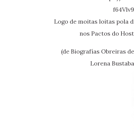
f64Vlv
Logo de moitas loitas pola democracia, este valenciano, representou ao PCG
nos Pactos do Hosta
(de Biografías Obreiras de Ferrol, V-1 autores: Antonio Blanco Carballo e
Lorena Bustaba