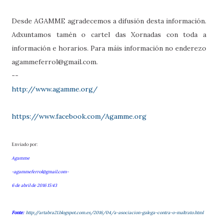
Desde AGAMME agradecemos a difusión desta información.
Adxuntamos tamén o cartel das Xornadas con toda a
información e horarios. Para máis información no enderezo
agammeferrol@gmail.com.
--
http://www.agamme.org/
https://www.facebook.com/Agamme.org
Enviado por:
Agamme
-agammeferrol@gmail.com-
6 de abril de 2016 15:43
Fonte:
http://artabra21.blogspot.com.es/2016/04/a-asociacion-galega-contra-o-maltrato.html