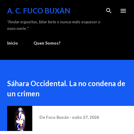
Saltar ao contido principal
A. C. FUCO BUXÁN
“Andar ergueitos, falar forte e nunca máis esquecer o
noso norte."
Inicio
Quen Somos?
Sáhara Occidental. La no condena de
un crimen
De
Fuco Buxán
xuño 27, 2026