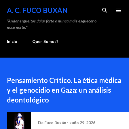
Saltar ao contido principal
A. C. FUCO BUXÁN
“Andar ergueitos, falar forte e nunca máis esquecer o
noso norte."
Inicio
Quen Somos?
Pensamiento Crítico. La ética médica
y el genocidio en Gaza: un análisis
deontológico
De
Fuco Buxán
xuño 29, 2026