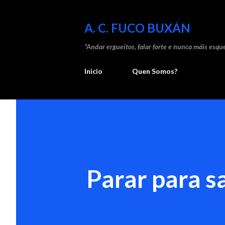
A. C. FUCO BUXÁN
“Andar ergueitos, falar forte e nunca máis esque
Inicio
Quen Somos?
Parar para sa