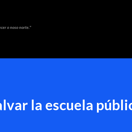
Saltar ao contido principal
cer o noso norte."
lvar la escuela públi