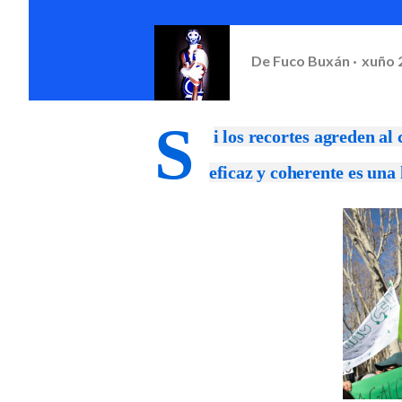
De
Fuco Buxán
xuño 
S
i los recortes agreden al
eficaz y coherente es una