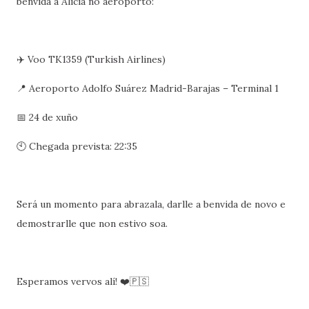
benvida a Alicia no aeroporto:
✈️ Voo TK1359 (Turkish Airlines)
📍 Aeroporto Adolfo Suárez Madrid-Barajas – Terminal 1
📅 24 de xuño
🕙 Chegada prevista: 22:35
Será un momento para abrazala, darlle a benvida de novo e
demostrarlle que non estivo soa.
Esperamos vervos alí! ❤️🇵🇸