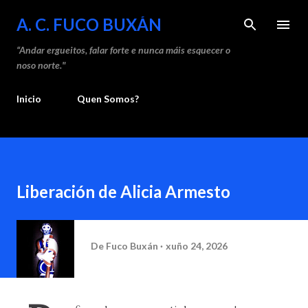
Saltar ao contido principal
A. C. FUCO BUXÁN
“Andar ergueitos, falar forte e nunca máis esquecer o
noso norte."
Inicio
Quen Somos?
Liberación de Alicia Armesto
De
Fuco Buxán
xuño 24, 2026